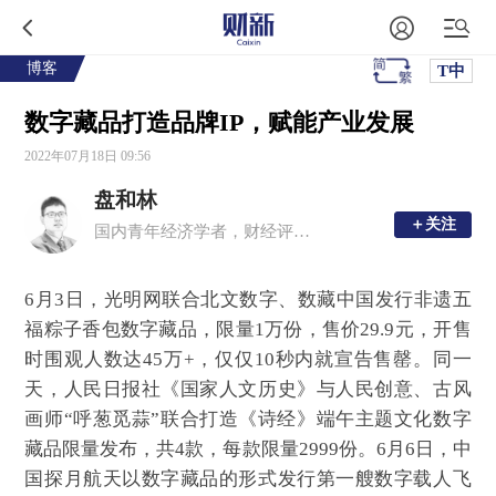
博客
T中
数字藏品打造品牌IP，赋能产业发展
2022年07月18日 09:56
盘和林
＋关注
＋关注
国内青年经济学者，财经评论员
6月3日，光明网联合北文数字、数藏中国发行非遗五
福粽子香包数字藏品，限量1万份，售价29.9元，开售
时围观人数达45万+，仅仅10秒内就宣告售罄。同一
天，人民日报社《国家人文历史》与人民创意、古风
画师“呼葱觅蒜”联合打造《诗经》端午主题文化数字
藏品限量发布，共4款，每款限量2999份。6月6日，中
国探月航天以数字藏品的形式发行第一艘数字载人飞