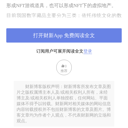
形成NFT游戏道具，也可以形成NFT下的虚拟地产。
目前我国数字藏品主要分为三类：依托传统文化的数
字藏品，原创内容性藏品和以实体产业为载体的数字
藏品。随着原宇宙的概念和空间的拓展，数字藏品的
打开财新App 免费阅读全文
外延也在不断扩大，向体育、艺术、航天、影视、营
销、教育等各行各业渗透融合。比如新华书店的“影像
订阅用户可展开阅读全文
登录
新华”，兴业银行的五款隶书“福”字组成的数字藏品、
腾讯、阿里、网易的数字交易平台等等。
0
推荐
可以看到，实体企业都在积极地布局数字藏品市场，
但是，当前我国数字藏品还在概念期，处于发展的初
财新博客版权声明：财新博客所发布文章及图
期。一方面，与数字藏品相关的区块链技术仍需不断
片之版权属博主本人及/或相关权利人所有，未经
地积累和完善，数字藏品的确权、交易、保存、安全
博主及/或相关权利人单独授权，任何网站、平面
等问题，不仅需要数字技术的创新和改进，更需要现
媒体不得予以转载。财新网对相关媒体的网站信息
内容转载授权并不包括财新博客的文章及图片。博
实法律政策的支持和保障。比如数字藏品所有权、专
客文章均为作者个人观点，不代表财新网的立场和
利权、交易权及相关周边权力的边界明晰和权责确
观点。
认。