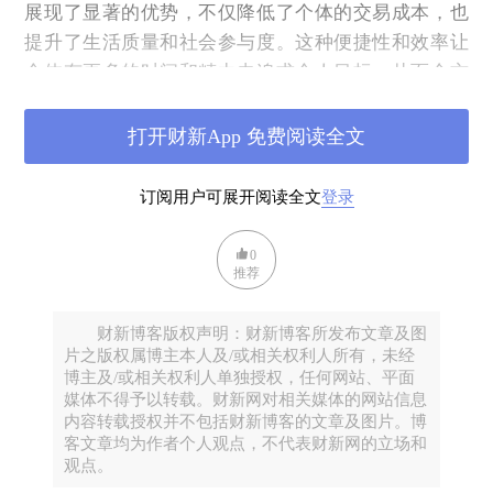
展现了显著的优势，不仅降低了个体的交易成本，也
提升了生活质量和社会参与度。这种便捷性和效率让
个体有更多的时间和精力去追求个人目标，从而全方
位地提升了便捷支付的综合价值。
打开财新App 免费阅读全文
订阅用户可展开阅读全文
登录
0
推荐
财新博客版权声明：财新博客所发布文章及图
片之版权属博主本人及/或相关权利人所有，未经
博主及/或相关权利人单独授权，任何网站、平面
媒体不得予以转载。财新网对相关媒体的网站信息
内容转载授权并不包括财新博客的文章及图片。博
尤其是随着跨国供应链的拓展和境外旅游、海外留学
客文章均为作者个人观点，不代表财新网的立场和
观点。
及移民的增加，跨境零售支付需求日渐增长，跨境支