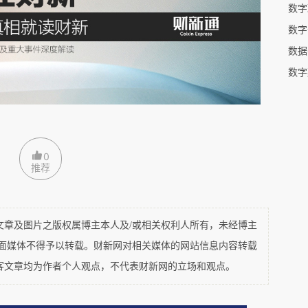
数字
心产业占GDP的比重已经达到7.8%，根据《“十四
数字
年数字经济核心产业占GDP的比重将超过10%。各
的目标都强调了数字经济在中国经济发展中的重要
数字
题也变得顺理成章。
业结构优化的一条重要途径。我国谋求产业结构优
字技术是产业结构优化的最有效途径。通过数字技
0
推荐
以实现两大目标：一方面实体企业通过产业数字化
业的智能化水平，提高生产效率，让生产过程更加
数字技术为实体产业带来了效率提升。另一方面实
及图片之版权属博主本人及/或相关权利人所有，未经博主
务的融合，创造出新产品、新业态、新商业模式，
平面媒体不得予以转载。财新网对相关媒体的网站信息内容转载
供应链，丰富市场供给。
客文章均为作者个人观点，不代表财新网的立场和观点。
据安全亟需保护。数据价值越来越受到重视，数据