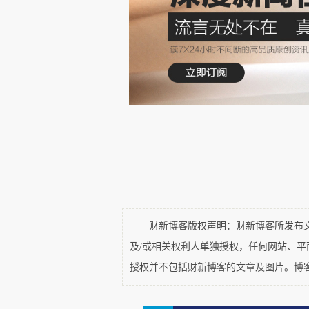
经达到4成，2020年数字经济核
五”数字经济发展规划》，2025
种经济数据指标、各类经济规划
性。数字经济受到广泛关注成为话
其二、发展数字经济是我国产
化，以提升我国经济质量。而数
术和实体产业结合，实体企业可
来提质增效，提高制造业、服务
精细化，让产品定位更加精准。
财新博客版权声明：财新博客所发布文章
体企业通过数字技术和产品、服
及/或相关权利人单独授权，任何网站、
并以此为基点打造出全新的产业链
授权并不包括财新博客的文章及图片。博
其三、数据价值亟待挖掘，数