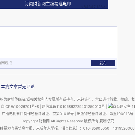
订阅财新网主编精选电邮
息，可以通过数据挖掘来获得知识和信息，另一方
工智能技术发展的基础资源。数据价值日益体现，
国家层面的重视，但当前数据要素流通存在一些难
不通畅。数据交易缺乏交易场所和交易渠道，数据
方面是数据交易和数据安全存在冲突。当前数据交
的隐私信息存在泄露风险，数据管理存在短板。
新网观点
发布
因为数字经济已经是我国经济发展的主要驱动力，
本篇文章暂无评论
产业运行效率、经济结构优化等诸多方面来说都是
因为数据有价值，但数据存在一些难点和痛点，比
权为财新传媒及/或相关权利人专属所有或持有。未经许可，禁止进行转载、摘编、
京ICP备10026701号-8
|
网信算备110105862729401250013号
|
京公网安备 11
需要制度和技术的保障，这些因素让数据成为社会
广播电视节目制作经营许可证：京第01015号
|
出版物经营许可证：第直100013号
Copyright 财新网 All Rights Reserved 版权所有 复制必究
害信息举报、未成年人举报、谣言信息）：010-85905050 13195200605 举报邮