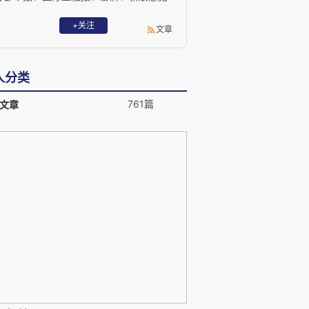
领袖等专栏作家、特约评论员。腾讯证券
研究院、网易研究局特约专家。 曾出版
+关注
文章
《从需求到供给侧改革》、《企业服务创
新及其绩效研究》、《地方旅游产业发展
研究--以广西崇左市为例》等专著。评论
人分类
文集《微言论见》。
761篇
文章