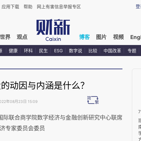
登
应用下载
帮助
网上有害信息举报专区
世界
观点
博客
图片
视频
Eng
源
健康
环科
民生
ESG
数字说
比较
中国改革
专题
设的动因与内涵是什么？
022年08月23日 15:09
国际联合商学院数字经济与金融创新研究中心联席
济专家委员会委员