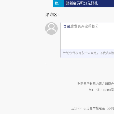
推广
财新会员积分兑好礼
的作用有二：一方面数据包含信
评论区
0
面数据可以训练人工智能，是人
数据要素也成为新生产要素受到
登录
后发表评论得积分
点痛点。一方面是数据流通渠道
持有者也不愿意出售数据；另一
易有很多在黑市进行，数据中包含
评论仅代表网友个人观点，不代表财
综上，数字经济受到关注，是
数字经济对我国社会运行效率、
核心突破口。数据受到关注，是
财新网所刊载内容之知识产
京ICP证090880号
如数据交易缺乏渠道，数据安全
话题关注焦点。
违法和不良信息举报电话（涉网络暴力有