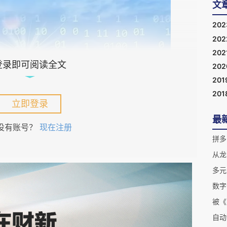
文
20
20
202
登录即可阅读全文
20
201
201
立即登录
最
没有账号？
现在注册
拼多
多元
如下原因：
数字
济的比重不断提升。数字经济产值占GDP的比重已
自动