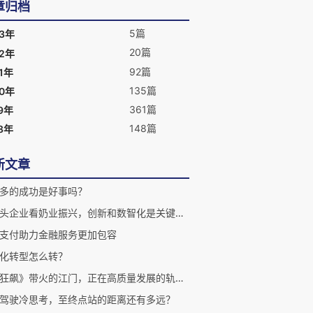
章归档
5篇
23年
20篇
22年
92篇
1年
135篇
20年
361篇
9年
148篇
8年
新文章
多的成功是好事吗？
从龙头企业看奶业振兴，创新和数智化是关键抓手
支付助力金融服务更加包容
化转型怎么转？
被《狂飙》带火的江门，正在高质量发展的轨道上“狂飙”
驾驶冷思考，至终点站的距离还有多远？