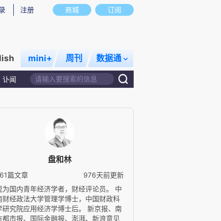
录
注册
商城
订阅
lish
mini+
周刊
数据通
讣闻
盘和林
761篇文章
976天前更新
现为国内青年经济学者，财经评论员。 中
南财经政法大学管理学博士，中国财政科
学研究院应用经济学博士后。 新京报、南
方都市报、国际金融报、澎湃、新浪意见