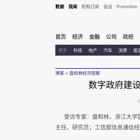
数据
我闻
机构订阅
会议
Promotion
首页
经济
金融
公司
政经
更多
科技
地产
汽车
消费
能
博客
>
盘和林经济观察
数字政府建
2
受访专家：盘和林，浙江大学
主任、研究员；工信部信息通信经